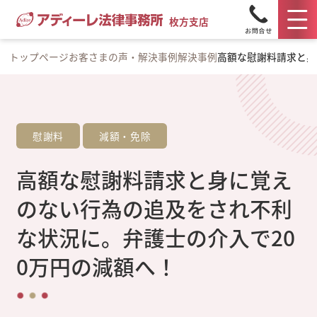
枚方支店
トップページ
お客さまの声・解決事例
解決事例
高額な慰謝料請求と身
慰謝料
減額・免除
高額な慰謝料請求と身に覚え
のない行為の追及をされ不利
な状況に。弁護士の介入で20
0万円の減額へ！