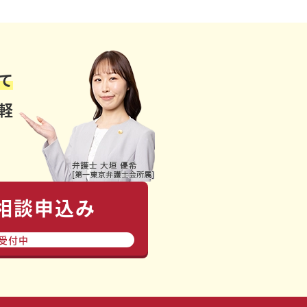
て
軽
で相談申込み
間受付中