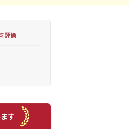
コミ評価
います