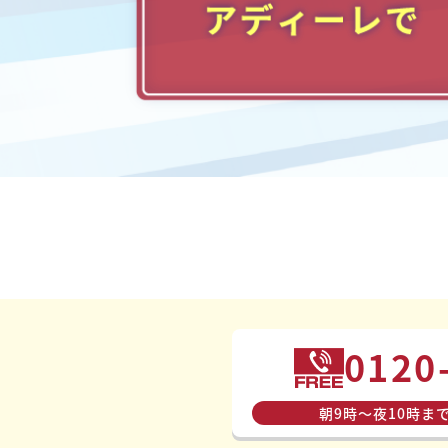
0120
朝9時〜夜10時ま