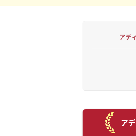
アデ
アデ