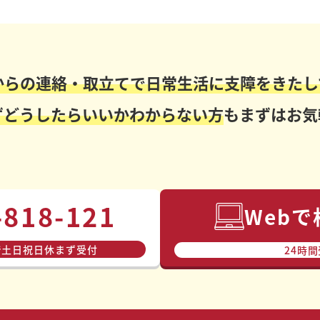
からの連絡・取立てで日常生活に支障をきたし
ずどうしたらいいかわからない方
もまずはお気
-818-121
Web
で⼟⽇祝⽇休まず受付
24時