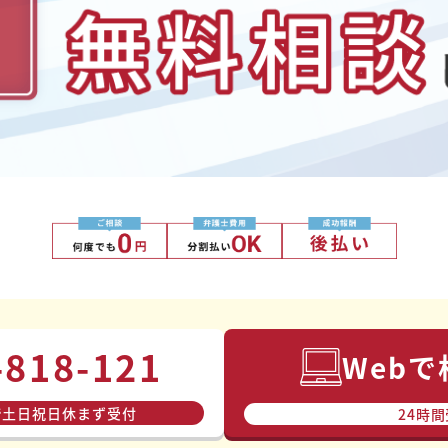
-818-121
Web
で
で⼟⽇祝⽇休まず受付
24時