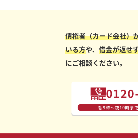
債権者（カード会社）
いる方
や、
借金が返せ
にご相談ください。
0120
朝9時〜夜10時ま