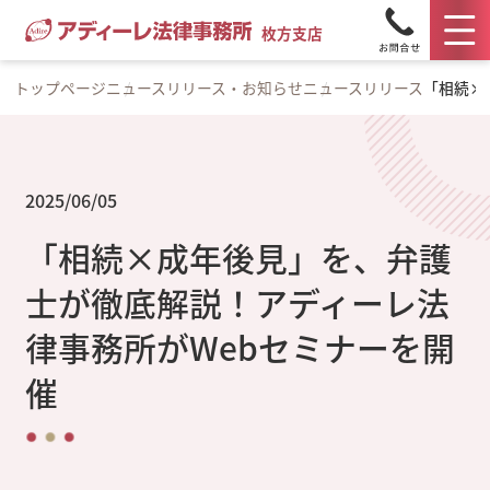
枚方支店
トップページ
ニュースリリース・お知らせ
ニュースリリース
「相続×
2025/06/05
「相続×成年後見」を、弁護
士が徹底解説！アディーレ法
律事務所がWebセミナーを開
催