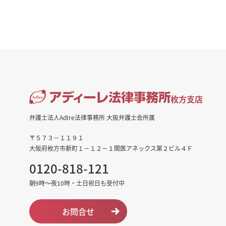
枚方支店
弁護士法人AdIre法律事務所 大阪弁護士会所属
〒５７３－１１９１
大阪府枚方市新町１－１２－１関医アネックス第２ビル４Ｆ
0120-818-121
朝9時～夜10時・土日祝日も受付中
お問合せ