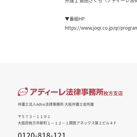
弁護士 島田さくら（アディーレ法
▼番組HP
https://www.joqr.co.jp/qr/progr
枚方支店
弁護士法人AdIre法律事務所 大阪弁護士会所属
〒５７３－１１９１
大阪府枚方市新町１－１２－１関医アネックス第２ビル４Ｆ
0120-818-121