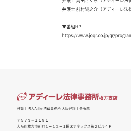
弁護士 島田さくら（アディーレ法
弁護士 前村純之介（アディーレ法
▼番組HP
https://www.joqr.co.jp/qr/progr
枚方支店
弁護士法人AdIre法律事務所 大阪弁護士会所属
〒５７３－１１９１
大阪府枚方市新町１－１２－１関医アネックス第２ビル４Ｆ