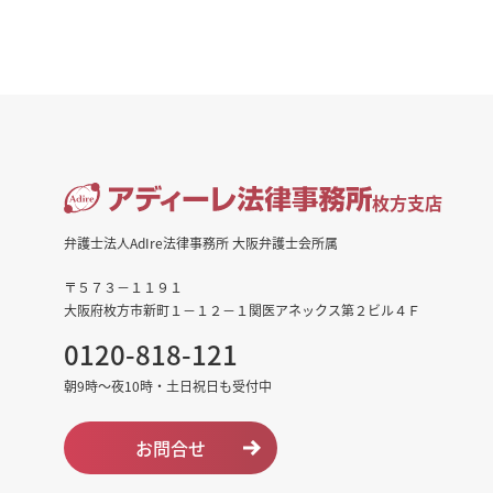
枚方支店
弁護士法人AdIre法律事務所 大阪弁護士会所属
〒５７３－１１９１
大阪府枚方市新町１－１２－１関医アネックス第２ビル４Ｆ
0120-818-121
朝9時～夜10時・土日祝日も受付中
お問合せ