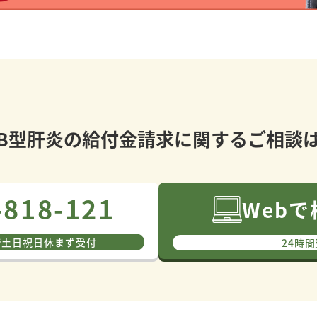
B型肝炎の給付金請求に関する
ご相談
-818-121
Web
で⼟⽇祝⽇休まず受付
24時