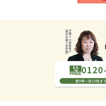
0120
朝9時〜夜10時ま